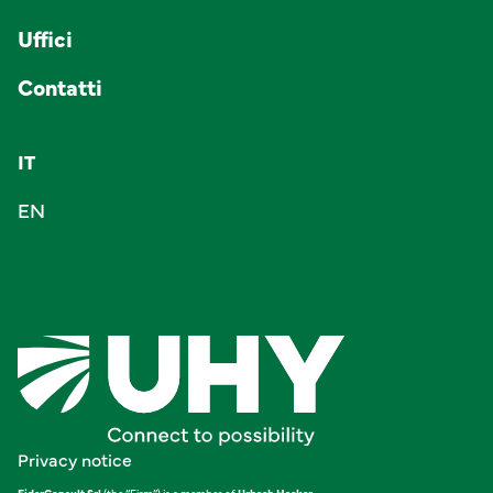
Uffici
Contatti
IT
EN
Privacy notice
FiderConsult Srl
(the “Firm”) is a member of
Urbach Hacker