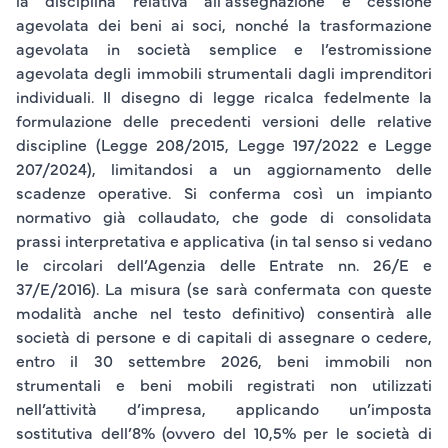
la disciplina relativa all’
assegnazione e cessione
agevolata dei beni ai soci,
nonché la
trasformazione
agevolata in società semplice
e l
’estromissione
agevolata degli immobili strumentali dagli imprenditori
individuali
. Il disegno di legge ricalca fedelmente la
formulazione delle precedenti versioni delle relative
discipline (Legge 208/2015, Legge 197/2022 e Legge
207/2024), limitandosi a un aggiornamento delle
scadenze operative. Si conferma così un impianto
normativo già collaudato, che gode di consolidata
prassi interpretativa e applicativa (in tal senso si vedano
le circolari dell’Agenzia delle Entrate nn. 26/E e
37/E/2016). La misura (se sarà confermata con queste
modalità anche nel testo definitivo) consentirà alle
società di persone e di capitali di assegnare o cedere,
entro il
30 settembre 2026,
beni immobili non
strumentali
e
beni mobili registrati non utilizzati
nell’attività d’impresa, applicando un’imposta
sostitutiva dell’
8%
(ovvero del
10,5%
per le società di