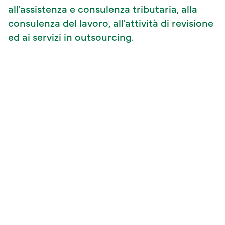
all'assistenza e consulenza tributaria, alla
consulenza del lavoro, all'attività di revisione
ed ai servizi in outsourcing.
Efficacia e qualità
L’ampia esperienza dei
suoi Partner come
consulenti e il qualificato
standard professionale dei
collaboratori, assicurano
l'esecuzione degli incarichi
ad elevati livelli di qualità e