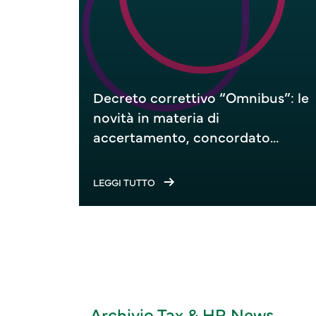
Decreto correttivo “Omnibus”: le
novità in materia di
accertamento, concordato
preventivo biennale e IVA
LEGGI TUTTO
Archivio Tax & HR News