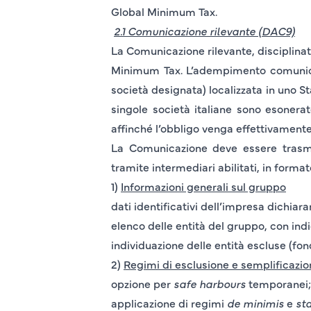
Global Minimum Tax.
2.1 Comunicazione rilevante (DAC9)
La
Comunicazione rilevante
, disciplina
Minimum Tax. L’adempimento comunicat
società designata) localizzata in uno
St
singole società italiane sono esonera
affinché l’obbligo venga effettivamente 
La Comunicazione deve essere trasmess
tramite intermediari abilitati, in form
1)
Informazioni generali sul gruppo
dati identificativi dell’impresa dichiar
elenco delle entità del gruppo, con indi
individuazione delle entità escluse (fon
2)
Regimi di esclusione e semplificazio
opzione per
safe harbours
temporanei;
applicazione di regimi
de minimis
e
st