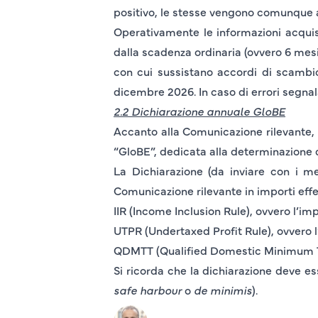
positivo, le stesse vengono comunque ac
Operativamente le informazioni acquis
dalla scadenza ordinaria (ovvero 6 mesi p
con cui sussistano accordi di scambio 
dicembre 2026
. In caso di errori segn
2.2 Dichiarazione annuale GloBE
Accanto alla Comunicazione rilevante,
“GloBE”, dedicata alla determinazione
La Dichiarazione (da inviare con i me
Comunicazione rilevante in importi effe
IIR (Income Inclusion Rule)
, ovvero l’im
UTPR (Undertaxed Profit Rule)
, ovvero 
QDMTT (Qualified Domestic Minimum 
Si ricorda che la dichiarazione deve e
safe harbour
o
de minimis
).