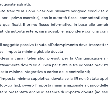
quisite agli atti.
ite tramite la Comunicazione rilevante vengono condivise da
er il primo esercizio), con le autorità fiscali competenti degl
qualificati. Il primo flusso informativo, in base alle temp
alati da autorità estere, sarà possibile rispondere con una com
 il soggetto passivo tenuto all’adempimento deve trasmette
 dell’imposta minima globale dovuta
desimi canali telematici previsti per la Comunicazione ril
ttivamente dovuti ed è unica per tutte le tre imposte previst
posta minima integrativa a carico delle controllanti;
l’imposta minima suppletiva, dovuta se la IIR non è stata appl
Top-up Tax)
, ovvero l’imposta minima nazionale a carico delle 
ssere presentata anche in assenza di imposta dovuta (ad ese