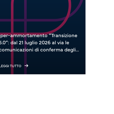
Iper-ammortamento “Transizione
Anomalie
5.0”: dal 21 luglio 2026 al via le
comunic
comunicazioni di conferma degli
il trie
investimenti
LEGGI TUTTO
LEGGI TUT