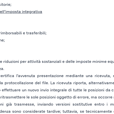
itorie;
dell’imposta integrativa
rimborsabili e trasferibili;
ne;
le riduzioni per attività sostanziali e delle imposte minime equ
za.
 certifica l'avvenuta presentazione mediante una
ricevuta
, 
a protocollazione del file. La ricevuta riporta, alternativam
o effettuare un nuovo invio integrale di tutte le posizioni da
ritrasmettere le sole posizioni oggetto di errore, ma occorre ri
oni già trasmesse, inviando versioni sostitutive entro i 
nza sono considerate tardive; tuttavia, se tecnicamente c