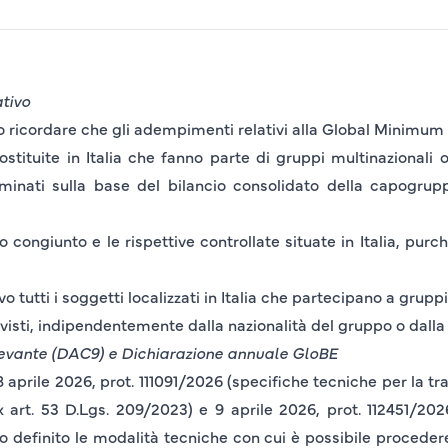
ativo
o ricordare che gli adempimenti relativi alla Global Minimum 
ostituite in
Italia
che fanno parte di gruppi multinazionali o
inati sulla base del bilancio consolidato della capogrup
lo congiunto e le rispettive controllate situate in Italia, purc
 tutti i soggetti localizzati in Italia che partecipano a gruppi
visti, indipendentemente dalla nazionalità del gruppo o dalla 
evante (DAC9) e Dichiarazione annuale
GloBE
8 aprile 2026, prot. 111091/2026
(specifiche tecniche per la t
ex art. 53 D.Lgs. 209/2023) e
9 aprile 2026, prot. 112451/20
definito le modalità tecniche con cui è possibile procedere 