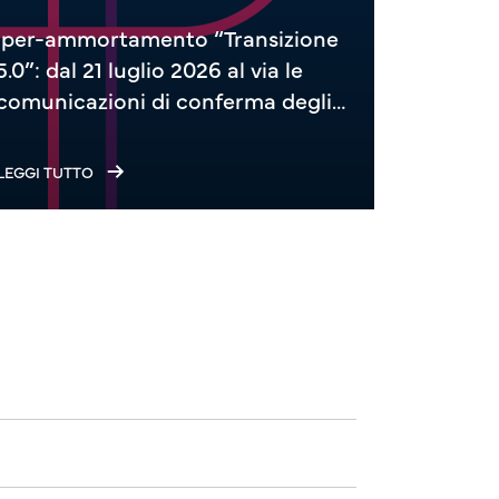
Iper-ammortamento “Transizione
Anomalie
5.0”: dal 21 luglio 2026 al via le
comunic
comunicazioni di conferma degli
il trie
investimenti
LEGGI TUTTO
LEGGI TUT