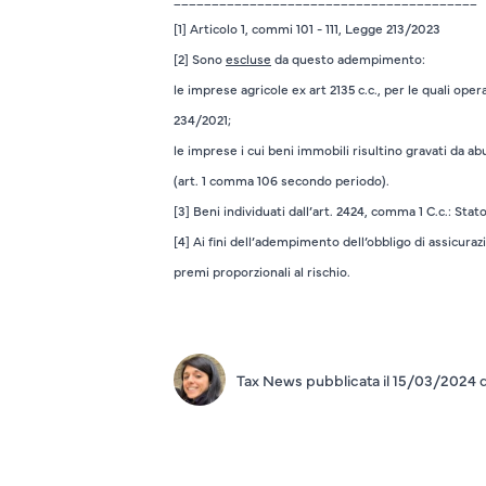
[1]
Articolo 1, commi 101 - 111, Legge 213/2023
[2]
Sono
escluse
da questo adempimento:
le imprese agricole ex art 2135 c.c., per le quali oper
234/2021;
le imprese i cui beni immobili risultino gravati da ab
(art. 1 comma 106 secondo periodo).
[3]
Beni individuati dall’art. 2424, comma 1 C.c.: Stato 
[4]
Ai fini dell’adempimento dell’obbligo di assicuraz
premi proporzionali al rischio.
Tax News pubblicata il 15/03/2024 