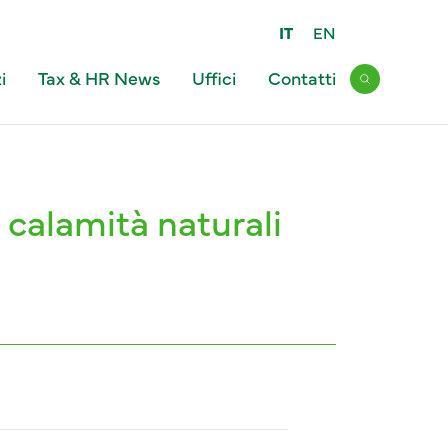
IT
EN
i
Tax & HR News
Uffici
Contatti
Open sear
 calamità naturali