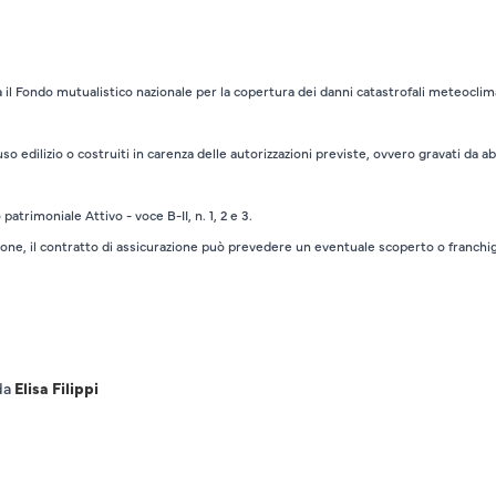
a il Fondo mutualistico nazionale per la copertura dei danni catastrofali meteoclimati
uso edilizio o costruiti in carenza delle autorizzazioni previste, ovvero gravati da
patrimoniale Attivo - voce B-II, n. 1, 2 e 3.
ione, il contratto di assicurazione può prevedere un eventuale scoperto o franchig
da
Elisa Filippi