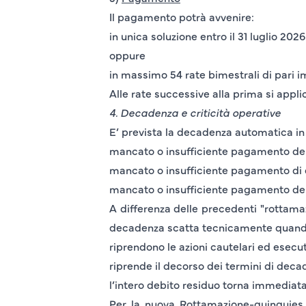
Il pagamento potrà avvenire:
in unica soluzione entro il 31 luglio 2026
oppure
in massimo 54 rate bimestrali di pari 
Alle rate successive alla prima si appl
4. Decadenza e criticità operative
E’ prevista la decadenza automatica in 
mancato o insufficiente pagamento del
mancato o insufficiente pagamento di
mancato o insufficiente pagamento del
A differenza delle precedenti "rottama
decadenza scatta tecnicamente quando
riprendono le azioni cautelari ed esecu
riprende il decorso dei termini di deca
l’intero debito residuo torna immediat
Per la nuova Rottamazione-quinquies