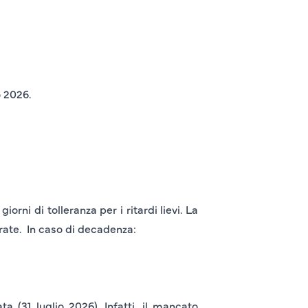
o 2026
.
 giorni di tolleranza
per i
ritardi lievi
. La
rate.
In caso di decadenza:
ata
(
31 luglio 2026
). Infatti, il mancato