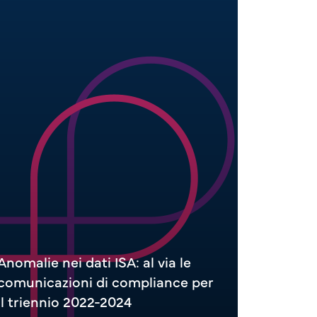
Anomalie nei dati ISA: al via le
comunicazioni di compliance per
ISA e CP
il triennio 2022-2024
d’impos