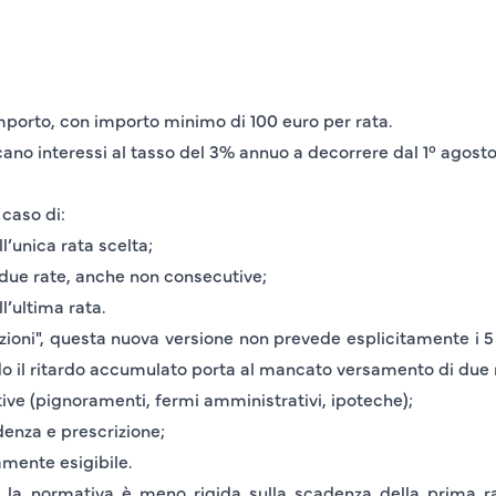
importo
, con importo minimo di
100 euro per rata
.
icano
interessi al tasso del 3% annuo a decorrere dal 1° agost
caso di:
l’
unica rata
scelta;
due rate
, anche non consecutive;
l’
ultima rata.
zioni", questa nuova versione non prevede esplicitamente i
5
 il ritardo accumulato porta al mancato versamento di
due 
tive (pignoramenti, fermi amministrativi, ipoteche);
denza e prescrizione;
amente esigibile.
, la normativa è meno rigida sulla scadenza della
prima r