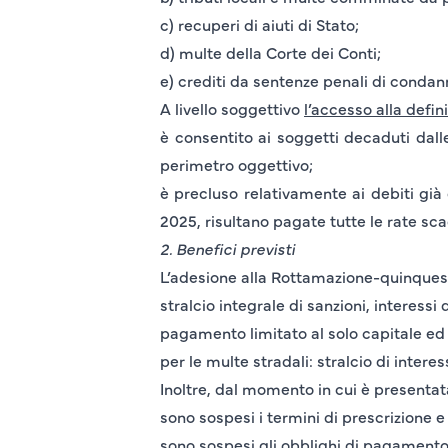
c) recuperi di aiuti di Stato;
d) multe della Corte dei Conti;
e) crediti da sentenze penali di condan
A livello soggettivo
l’accesso alla defin
è consentito ai soggetti
decaduti
dalle
perimetro oggettivo;
è precluso relativamente ai debiti già 
2025
, risultano pagate tutte le rate sc
2. Benefici previsti
L’adesione alla Rottamazione-quinques
stralcio integrale di
sanzioni, interessi 
pagamento limitato al solo
capitale ed
per le
multe stradali
: stralcio di inter
Inoltre, dal momento in cui è presentat
sono sospesi i termini di prescrizione 
sono sospesi gli obblighi di pagamento d