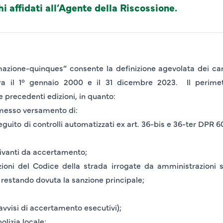
i affidati all’Agente della Riscossione.
mazione-quinques” consente la definizione agevolata dei caric
ra il
1° gennaio 2000
e il
31 dicembre 2023
. Il perime
le precedenti edizioni, in quanto:
’omesso versamento di:
seguito di controlli automatizzati ex art. 36-bis e 36-ter DPR 
rivanti da accertamento;
azioni del Codice della strada irrogate da amministrazioni s
) restando dovuta la sanzione principale;
(avvisi di accertamento esecutivi);
olizia locale;