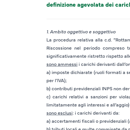
definizione agevolata dei carich
1. Ambito oggettivo e soggettivo
La procedura relativa alla c.d. “Rotta
Riscossione nel periodo compreso t
significativamente ristretto rispetto al
sono ammessi
i carichi derivanti dall
a) imposte dichiarate (ruoli formati a 
per l’IVA);
b) contributi previdenziali INPS non de
c) carichi relativi a sanzioni per viol
limitatamente agli interessi e all’aggio
sono esclusi
: i carichi derivanti da:
a) accertamenti fiscali o previdenziali 
b) tributi locali e multe comminate da p