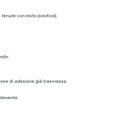
tenute con esito positivo);
ando:
zione di adesione
già trasmessa.
ntenente: