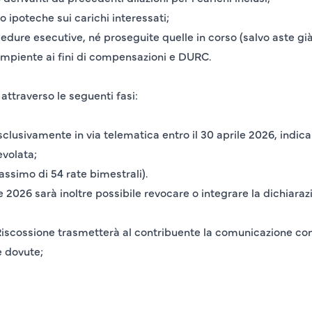
o ipoteche sui carichi interessati;
ure esecutive, né proseguite quelle in corso (salvo aste già 
empiente ai fini di compensazioni e DURC.
attraverso le seguenti fasi:
sclusivamente in via telematica entro il 30 aprile 2026
, indic
evolata;
massimo di
54 rate bimestrali
).
le 2026
sarà inoltre possibile
revocare o integrare la dichiara
Riscossione trasmetterà al contribuente la comunicazione co
 dovute;