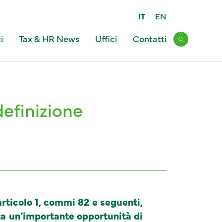
IT
EN
i
Tax & HR News
Uffici
Contatti
Open sear
efinizione
articolo 1, commi 82 e seguenti,
ta un’importante opportunità di