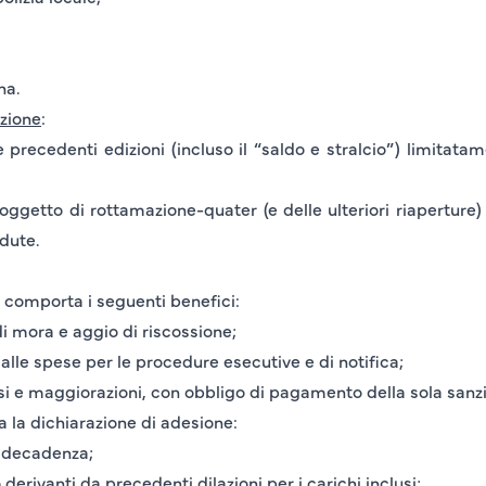
na.
izione
:
 precedenti edizioni (incluso il “saldo e stralcio”) limitata
oggetto di rottamazione-quater (e delle ulteriori riaperture) 
adute.
 comporta i seguenti benefici:
di mora e aggio di riscossione;
 alle spese
per le procedure esecutive e di notifica;
essi e maggiorazioni, con obbligo di pagamento della sola sanz
a la dichiarazione di adesione:
e decadenza;
erivanti da precedenti dilazioni per i carichi inclusi;