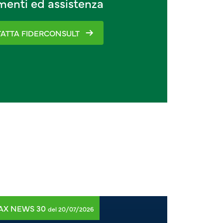
imenti ed assistenza
ATTA FIDERCONSULT
AX NEWS 30
TAX NEWS
del 20/07/2026