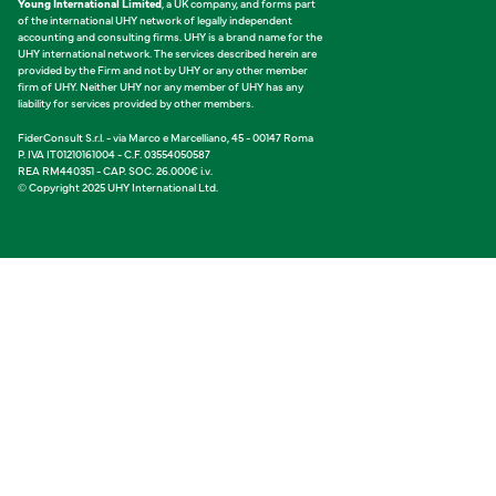
Young International Limited
, a UK company, and forms part
of the international UHY network of legally independent
accounting and consulting firms. UHY is a brand name for the
UHY international network. The services described herein are
provided by the Firm and not by UHY or any other member
firm of UHY. Neither UHY nor any member of UHY has any
liability for services provided by other members.
FiderConsult S.r.l. - via Marco e Marcelliano, 45 - 00147 Roma
P. IVA IT01210161004 - C.F. 03554050587
REA RM440351 - CAP. SOC. 26.000€ i.v.
© Copyright 2025 UHY International Ltd.